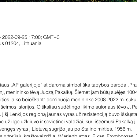
– 2022-09-25 17:00; GMT+3
ius 01204, Lithuania
niaus „AP galerijoje“ atidaroma simboliška tapybos paroda „Praei
tinį, menininko tėvą Juozą Pakalką. Šiemet jam būtų suėjęs 100-t
ities laiko beieškant“ dominuoja menininko 2008-2022 m. sukur
 šeimos istorijos. O tiksliau sudėtingo likimo autoriaus tėvo J. 
 Į šį Lenkijos regioną jaunas vyras už rezistenciją buvo išsiųsta
 už ilgo užkliuvo ir sovietinei valdžiai, kuri ištrėmusi Pakalką į
gęs vyras į Lietuvą sugrįžo jau po Stalino mirties, 1956 m.
 rytprūsių kraštovaizdžiai (Marienburgas, Elkas, Fromborgas, Til