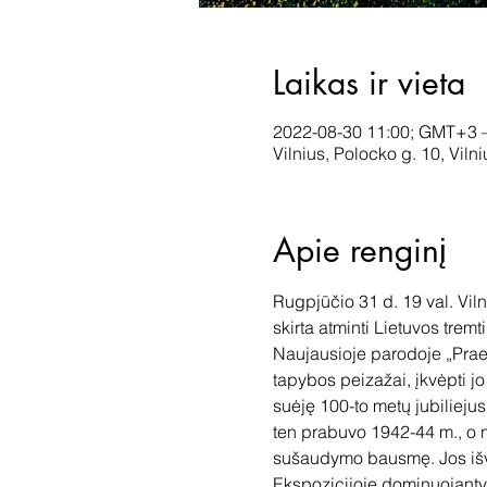
Laikas ir vieta
2022-08-30 11:00; GMT+3 
Vilnius, Polocko g. 10, Viln
Apie renginį
Rugpjūčio 31 d. 19 val. Vil
skirta atminti Lietuvos trem
Naujausioje parodoje „Prae
tapybos peizažai, įkvėpti jo
suėję 100-to metų jubiliejus.
ten prabuvo 1942-44 m., o ne
sušaudymo bausmę. Jos išven
Ekspozicijoje dominuojantys