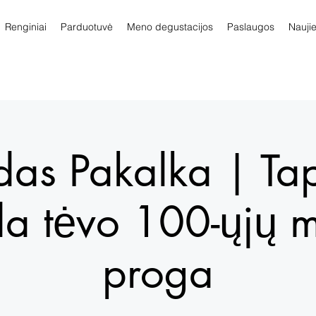
Renginiai
Parduotuvė
Meno degustacijos
Paslaugos
Nauji
das Pakalka | Ta
a tėvo 100-ųjų m
proga