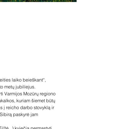
ties laiko beieškant“, 
o metų jubiliejus.
ti Varmijos Mozūrų regiono 
Pakalkos, kuriam šiemet būtų 
s į reicho darbo stovyklą ir 
 Sibirą paskyrė jam 
žė...) kviečia permąstyti 