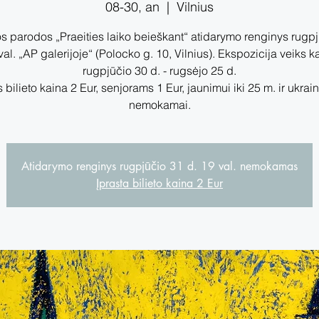
08-30, an
  |  
Vilnius
 parodos „Praeities laiko beieškant“ atidarymo renginys rugp
val. „AP galerijoje“ (Polocko g. 10, Vilnius). Ekspozicija veiks 
rugpjūčio 30 d. - rugsėjo 25 d.
bilieto kaina 2 Eur, senjorams 1 Eur, jaunimui iki 25 m. ir ukra
nemokamai.
Atidarymo renginys rugpjūčio 31 d. 19 val. nemokamas
Įprasta bilieto kaina 2 Eur