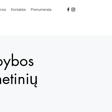
enos
Kontaktai
Prenumerata
pybos
etinių