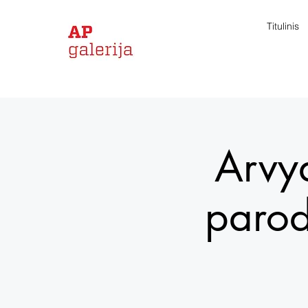
Titulinis
Arvy
parod