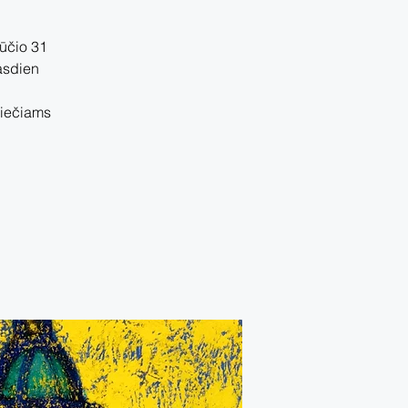
jūčio 31
kasdien
iniečiams