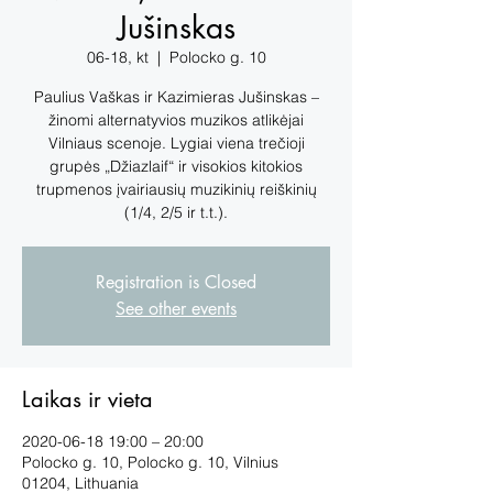
Jušinskas
06-18, kt
  |  
Polocko g. 10
Paulius Vaškas ir Kazimieras Jušinskas –
žinomi alternatyvios muzikos atlikėjai
Vilniaus scenoje. Lygiai viena trečioji
grupės „Džiazlaif“ ir visokios kitokios
trupmenos įvairiausių muzikinių reiškinių
(1/4, 2/5 ir t.t.).
Registration is Closed
See other events
Laikas ir vieta
2020-06-18 19:00 – 20:00
Polocko g. 10, Polocko g. 10, Vilnius
01204, Lithuania