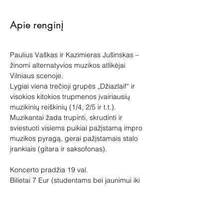
Apie renginį
Paulius Vaškas ir Kazimieras Jušinskas – 
žinomi alternatyvios muzikos atlikėjai 
Vilniaus scenoje.

Lygiai viena trečioji grupės „Džiazlaif“ ir 
visokios kitokios trupmenos įvairiausių 
muzikinių reiškinių (1/4, 2/5 ir t.t.).
Muzikantai žada trupinti, skrudinti ir 
sviestuoti visiems puikiai pažįstamą impro 
muzikos pyragą, gerai pažįstamais stalo 
Koncerto pradžia 19 val.

Bilietai 7 Eur (studentams bei jaunimui iki 
25 m., bilietai su nuolaida po 5 Eur) 
Juos galite įsigyti čia: 
https://tickets.paysera.com/lt-
LT/event/paulius-vaskas-i-kazimieras-