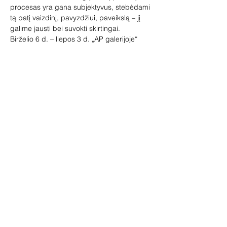
procesas yra gana subjektyvus, stebėdami 
tą patį vaizdinį, pavyzdžiui, paveikslą – jį 
galime jausti bei suvokti skirtingai.
Birželio 6 d. – liepos 3 d. „AP galerijoje“ 
Užupyje pristatoma tapybos bei garso 
paroda „Žiūrintys/(į)kvepiantys“. Jos autorė 
– menininkė Agnė Gintalaitė, pristatanti 
seriją peizažų, provokuojančių 
apmąstymus apie žmogaus santykį su jį 
supančia aplinka, meno ir neuromokslo 
ryšius.
Nors Agnė Gintalaitė yra tarpdiscipliniško 
profilio kūrėja, tapybą ji suvokia kaip 
jusliškiauskią meno sritį. Menininkės 
teigimu, tapybą galime ne tik matyti, bet ir 
užuosti, kuriant paliesti, jausti dažų 
klampumą, matomą vaizdą susieti…
Rodyti daugiau