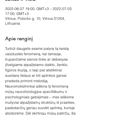
2022-06-07 19:00; GMT+3 – 2022-07-03
17:00; GMT+3
Vilnius, Polocko g. 10, Vilnius 01204,
Lithuania
Apie renginį
Turbūt daugelis esame patyrę tą keistą 
vaizduotės fenomeną, kai tamsoje, 
trupančiame sienos tinke ar debesyse 
įžvelgiame atpažįstamo daikto, ženklo, 
figūros iliuziją, o taip pat atsitiktinai 
susidarę lietaus ar kiti aplinkos garsai 
pradeda priminti melodiją.
Neuromokslininkai aiškina šį fenomeną 
mūsų neurofiziologijos specifiškumu ir 
psichologiniais gebėjimais – mes ieškome 
inuityviai atpažįstamų struktūrų iš praeities, 
padedančių geriau suvokti aplinką, kurioje 
atsidūrėme. Dėl skirtingų mūsų patirčių, šis 