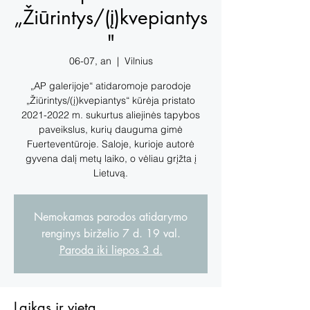
„Žiūrintys/(į)kvepiantys
"
06-07, an
  |  
Vilnius
„AP galerijoje“ atidaromoje parodoje
„Žiūrintys/(į)kvepiantys“ kūrėja pristato
2021-2022 m. sukurtus aliejinės tapybos
paveikslus, kurių dauguma gimė
Fuerteventūroje. Saloje, kurioje autorė
gyvena dalį metų laiko, o vėliau grįžta į
Lietuvą.
Nemokamas parodos atidarymo
renginys birželio 7 d. 19 val.
Paroda iki liepos 3 d.
Laikas ir vieta