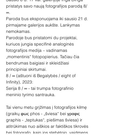
pristatys savo naują fotografijos parodą 8/
∞. 
Paroda bus eksponuojama iki sausio 21 d. 
pirmajame galerijos aukšte. Lankymas 
nemokamas.
Parodoje bus pristatomi du projektai, 
kuriuos jungia specifinė analoginės 
fotografijos medija – vadinamas 
„momentinis“ fotopopierius. Tačiau čia 
bendrumas baigiasi ir skleidžiasi 
principiniai skirtumai.
8 / ∞ (aštuoni iš Begalybės / eight of 
Infinity), 2023:
Serija 8 / ∞ - tai trumpa fotografinio 
meninio tyrimo santrauka.
Tai vienu metu grįžimas į fotografijos kilmę 
(graikų φως phos - „šviesa“ bei γραφις 
graphis - „teptukas“, piešimas šviesa) ir 
atitrūkimas nuo aiškios ar faktiškos tikrovės 
bei fotografo, kaip jos stebėtojo, vaidmens. 